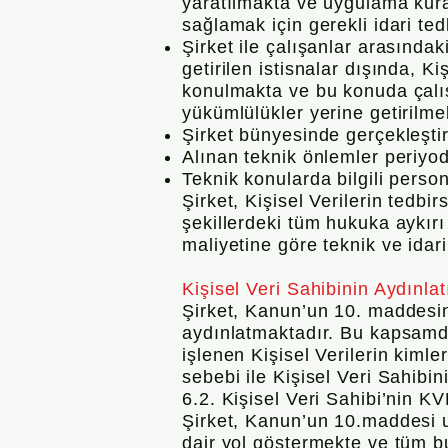
yaratılmakta ve uygulama kural
sağlamak için gerekli idari tedb
Şirket ile çalışanlar arasındak
getirilen istisnalar dışında, 
konulmakta ve bu konuda çalış
yükümlülükler yerine getirilme
Şirket bünyesinde gerçekleştiri
Alınan teknik önlemler periyod
Teknik konularda bilgili perso
Şirket, Kişisel Verilerin tedbi
şekillerdeki tüm hukuka aykırı
maliyetine göre teknik ve idari
Kişisel Veri Sahibinin Aydınlat
Şirket, Kanun’un 10. maddesine
aydınlatmaktadır. Bu kapsamda 
işlenen Kişisel Verilerin kiml
sebebi ile Kişisel Veri Sahibi
6.2. Kişisel Veri Sahibi’nin 
Şirket, Kanun’un 10.maddesi uy
dair yol göstermekte ve tüm bun