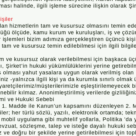
ması halinde, ilgili işleme sürecine ilişkin olarak Şi
işiler
unulan hizmetlerin tam ve kusursuz olmasını temin e
tüğü ölçüde, kamu kurum ve kuruluşları, iş ve çözüm
er işlemleri bizim adımıza gerçekleştiren üçüncü kişi
in tam ve kusursuz temin edilebilmesi için ilgili bilg
m ve kusursuz olarak verilebilmesi için başkaca üçün
 Şirket’in hukuki yükümlülüklerini yerine getirebil
olması yahut yasalara uygun olarak verilmiş olan b
iniz -yalnızca ilgili kişi ya da kurumla sınırlı olmak 
yaretçilerimiz/müşterilerimizle eşleştirilemeyecek bilg
nebilir kılmaz. Anonimleştirilmiş verilerde gizliliğin
emi ve Hukuki Sebebi
 1. Madde ile Kanun’un kapsamını düzenleyen 2. 
ler; her türlü sözlü, yazılı, elektronik ortamda; tek
, mobil uygulama gibi muhtelif yollarla, Politika ’da
evzuat, sözleşme, talep ve isteğe dayalı hukuki s
ve doğru bir şekilde yerine getirilebilmesi için top