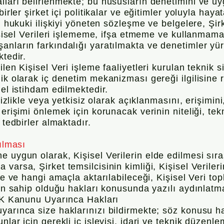
ları belirlenmekte; bu hususların denetimini ve uy
irler şirket içi politikalar ve eğitimler yoluyla haya
i hukuki ilişkiyi yöneten sözleşme ve belgelere, Şirk
Kişisel Verileri işlememe, ifşa etmeme ve kullanmam
anların farkındalığı yaratılmakta ve denetimler y
ktedir.
len Kişisel Veri işleme faaliyetleri kurulan teknik 
ik olarak iç denetim mekanizması gereği ilgilisine 
nel istihdam edilmektedir.
rsizlikle veya yetkisiz olarak açıklanmasını, erişimi
 erişimi önlemek için korunacak verinin niteliği, te
 tedbirler almaktadır.
ılması
 uygun olarak, Kişisel Verilerin elde edilmesi sıras
varsa, Şirket temsilcisinin kimliği, Kişisel Veriler
ere ve hangi amaçla aktarılabileceği, Kişisel Veri t
nin sahip olduğu hakları konusunda yazılı aydınlat
KVK Kanunu Uyarınca Hakları
arınca size haklarınızı bildirmekte; söz konusu ha
lar için gerekli iç işleyişi, idari ve teknik düzenle