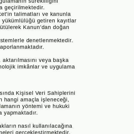
gulamanın sürekliliğini
ta geçirilmektedir.
et’in talimatları ve kanunla
a yükümlülüğü getiren kayıtlar
ürütülerek Kanun’dan doğan
sistemlerle denetlenmektedir.
raporlanmaktadır.
ni, aktarılmasını veya başka
knolojik imkânlar ve uygulama
ında Kişisel Veri Sahiplerini
in hangi amaçla işleneceği,
oplamanın yöntemi ve hukuki
ma yapmaktadır.
kların nasıl kullanılacağına
meleri gerçekleştirmektedir.