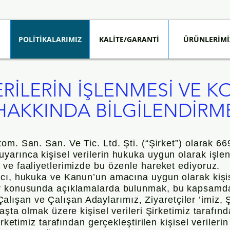
POLİTİKALARIMIZ
KALİTE/GARANTİ
ÜRÜNLERİMİ
VERİLERİN İŞLENMESİ VE 
HAKKINDA BİLGİLENDİRM
m. San. San. Ve Tic. Ltd. Şti. (“Şirket”) olarak 6698
yarınca kişisel verilerin hukuka uygun olarak işl
ve faaliyetlerimizde bu özenle hareket ediyoruz.
cı, hukuka ve Kanun’un amacına uygun olarak kişise
r konusunda açıklamalarda bulunmak, bu kapsamda 
, Çalışan ve Çalışan Adaylarımız, Ziyaretçiler ’imiz, 
şta olmak üzere kişisel verileri Şirketimiz tarafında
irketimiz tarafından gerçekleştirilen kişisel veriler