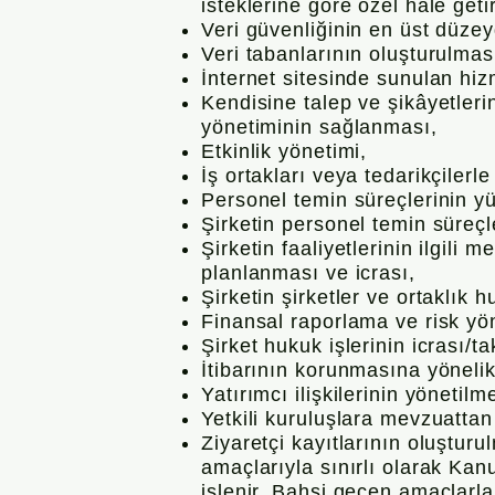
isteklerine göre özel hale get
Veri güvenliğinin en üst düz
Veri tabanlarının oluşturulmas
İnternet sitesinde sunulan hizm
Kendisine talep ve şikâyetlerin
yönetiminin sağlanması,
Etkinlik yönetimi,
İş ortakları veya tedarikçilerle 
Personel temin süreçlerinin y
Şirketin personel temin süreç
Şirketin faaliyetlerinin ilgili
planlanması ve icrası,
Şirketin şirketler ve ortaklık
Finansal raporlama ve risk yöne
Şirket hukuk işlerinin icrası/ta
İtibarının korunmasına yönelik
Yatırımcı ilişkilerinin yönetilm
Yetkili kuruluşlara mevzuattan 
Ziyaretçi kayıtlarının oluşturu
amaçlarıyla sınırlı olarak Kan
işlenir. Bahsi geçen amaçlarl