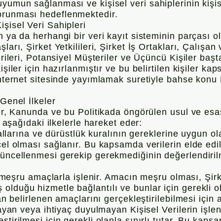
yumun sağlanması ve kişisel veri sahiplerinin kişis
orunması hedeflenmektedir.
şisel Veri Sahipleri
n ya da herhangi bir veri kayıt sisteminin parçası 
ları, Şirket Yetkilileri, Şirket İş Ortakları, Çalışa
erileri, Potansiyel Müşteriler ve Üçüncü Kişiler başt
işiler için hazırlanmıştır ve bu belirtilen kişiler k
internet sitesinde yayımlamak suretiyle bahse konu 
 Genel İlkeler
ler, Kanunda ve bu Politikada öngörülen usul ve esas
n aşağıdaki ilkelerle hareket eder:
rallarına ve dürüstlük kuralının gereklerine uygun ola
cel olması sağlanır. Bu kapsamda verilerin elde edild
güncellenmesi gerekip gerekmediğinin değerlendiril
ve meşru amaçlarla işlenir. Amacın meşru olması, Şirke
lduğu hizmetle bağlantılı ve bunlar için gerekli o
dan belirlenen amaçlarını gerçekleştirilebilmesi için
mayan veya ihtiyaç duyulmayan Kişisel Verilerin işle
tirilmesi için gerekli olanla sınırlı tutar. Bu kapsa