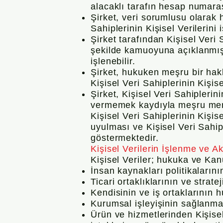
alacaklı tarafın hesap numarası
Şirket, veri sorumlusu olarak h
Sahiplerinin Kişisel Verilerini i
Şirket tarafından Kişisel Veri 
şekilde kamuoyuna açıklanmış 
işlenebilir.
Şirket, hukuken meşru bir hak
Kişisel Veri Sahiplerinin Kişise
Şirket, Kişisel Veri Sahipler
vermemek kaydıyla meşru menfa
Kişisel Veri Sahiplerinin Kişise
uyulması ve Kişisel Veri Sahi
göstermektedir.
Kişisel Verilerin İşlenme ve A
Kişisel Veriler; hukuka ve Ka
İnsan kaynakları politikaların
Ticari ortaklıklarının ve strat
Kendisinin ve iş ortaklarının hu
Kurumsal işleyişinin sağlanmas
Ürün ve hizmetlerinden Kişisel 