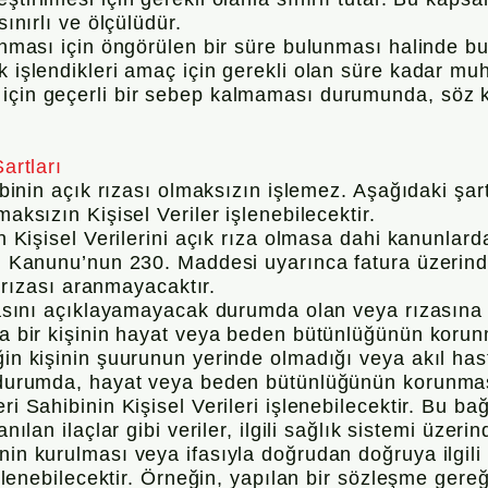
sınırlı ve ölçülüdür.
lanması için öngörülen bir süre bulunması halinde b
k işlendikleri amaç için gerekli olan süre kadar muh
çin geçerli bir sebep kalmaması durumunda, söz kon
Şartlar
ı
hibinin açık rızası olmaksızın işlemez. Aşağıdaki şart
maksızın Kişisel Veriler işlenebilecektir.
nin Kişisel Verilerini açık rıza olmasa dahi kanunlar
ul Kanunu’nun 230. Maddesi uyarınca fatura üzerinde 
ık rızası aranmayacaktır.
rızasını açıklayamayacak durumda olan veya rızasına
ka bir kişinin hayat veya beden bütünlüğünün korunm
ğin kişinin şuurunun yerinde olmadığı veya akıl ha
ir durumda, hayat veya beden bütünlüğünün korunma
ri Sahibinin Kişisel Verileri işlenebilecektir. Bu b
nılan ilaçlar gibi veriler, ilgili sağlık sistemi üzerin
nin kurulması veya ifasıyla doğrudan doğruya ilgil
 işlenebilecektir. Örneğin, yapılan bir sözleşme ger