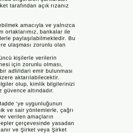
rket tarafından açık rızanız
debilmek amacıyla ve yalnızca
 ortaklarımız, bankalar ile
lerle paylaşılabilmektedir. Bu
ilere ulaşması zorunlu olan
cü kişilerle verilerin
mesi için zorunlu olması,
ir adli/idari emir bulunması
üzere aktarılabilecektir.
iler olup, kimlik bilgilerinizi
iz güvence altındadır.
Madde ’ye uygunluğunun
nik ve sair yöntemlerle, çağrı
 yer verilen amaçların
ebepler çerçevesinde yasadan
lanır ve Şirket veya Şirket