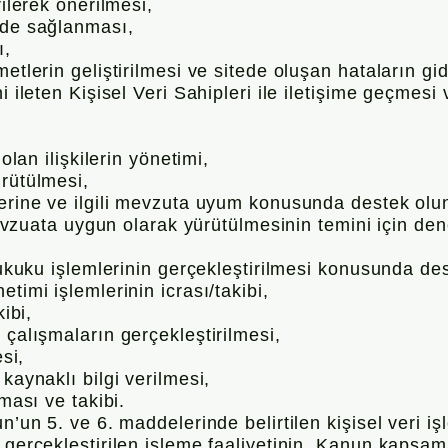
irilerek önerilmesi,
eyde sağlanması,
ı,
etlerin geliştirilmesi ve sitede oluşan hataların gid
i ileten Kişisel Veri Sahipleri ile iletişime geçmesi
olan ilişkilerin yönetimi,
ürütülmesi,
lerine ve ilgili mevzuta uyum konusunda destek olu
 mevzuata uygun olarak yürütülmesinin temini için den
 hukuku işlemlerinin gerçekleştirilmesi konusunda d
timi işlemlerinin icrası/takibi,
kibi,
 çalışmaların gerçekleştirilmesi,
esi,
kaynaklı bilgi verilmesi,
lması ve takibi.
un’un 5. ve 6. maddelerinde belirtilen kişisel veri 
a gerçekleştirilen işleme faaliyetinin, Kanun kapsa