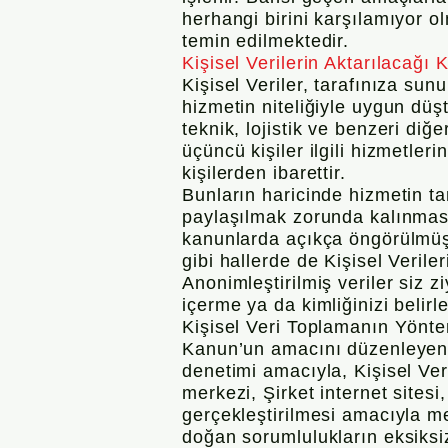
herhangi birini karşılamıyor ol
temin edilmektedir.
Kişisel Verilerin Aktarılacağı K
Kişisel Veriler, tarafınıza s
hizmetin niteliğiyle uygun düş
teknik, lojistik ve benzeri diğ
üçüncü kişiler ilgili hizmetler
kişilerden ibarettir.
Bunların haricinde hizmetin ta
paylaşılmak zorunda kalınması,
kanunlarda açıkça öngörülmüş 
gibi hallerde de Kişisel Veriler
Anonimleştirilmiş veriler siz zi
içerme ya da kimliğinizi belirle
Kişisel Veri Toplamanın Yönt
Kanun’un amacını düzenleyen
denetimi amacıyla, Kişisel Veri
merkezi, Şirket internet sitesi
gerçekleştirilmesi amacıyla m
doğan sorumlulukların eksiksiz 