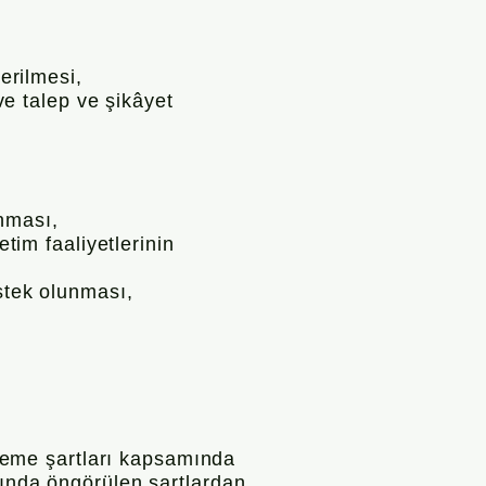
erilmesi,
 ve talep ve şikâyet
nması,
etim faaliyetlerinin
estek olunması,
işleme şartları kapsamında
mında öngörülen şartlardan