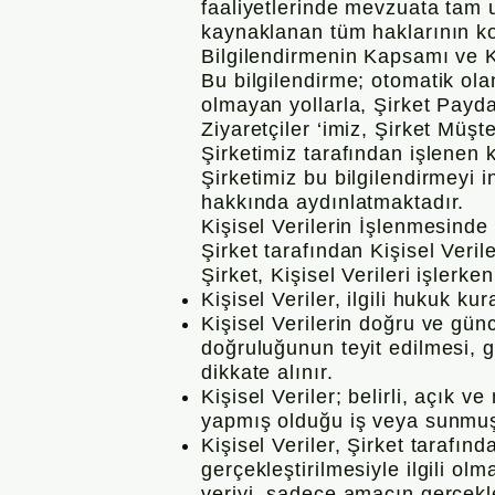
faaliyetlerinde mevzuata tam u
kaynaklanan tüm haklarının k
Bilgilendirmenin Kapsamı ve Ki
Bu bilgilendirme; otomatik ola
olmayan yollarla, Şirket Paydaş
Ziyaretçiler ‘imiz, Şirket Müşt
Şirketimiz tarafından işlenen k
Şirketimiz bu bilgilendirmeyi 
hakkında aydınlatmaktadır.
Kişisel Verilerin İşlenmesinde
Şirket tarafından Kişisel Veri
Şirket, Kişisel Verileri işlerke
Kişisel Veriler, ilgili hukuk ku
Kişisel Verilerin doğru ve gün
doğruluğunun teyit edilmesi, 
dikkate alınır.
Kişisel Veriler; belirli, açık 
yapmış olduğu iş veya sunmuş o
Kişisel Veriler, Şirket tarafın
gerçekleştirilmesiyle ilgili ol
veriyi, sadece amacın gerçekleş