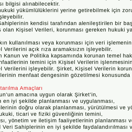
 bilgisi alınabilecektir.
ukuki yükümlülüklerini yerine getirebilmek için zoru
şleyebilir.
Sahiplerinin kendisi tarafından alenileştirilen bir b
olan Kişisel Verileri, korunması gereken hukuki ya
kın kullanılması veya korunması için veri işlemenin
l Verilerini açık rıza aramaksızın işleyebilir.
inin Kanun ve Politika kapsamında korunan temel hak
atlerinin temini için Kişisel Verilerin işlenmesin
l Verilerini işleyebilir. Şirket, Kişisel Verilerin kor
plerinin menfaat dengesinin gözetilmesi konusunda 
ktarılma Amaçları
nun’un amacına uygun olarak Şirket’in,
ın en iyi şekilde planlanması ve uygulanması,
ejilerinin doğru olarak planlanması, yürütülmesi ve y
kuki, ticari ve fiziki güvenliğinin temini,
ı, yönetim ve iletişim faaliyetlerinin planlanması v
Veri Sahiplerinin en iyi şekilde faydalandırılması v