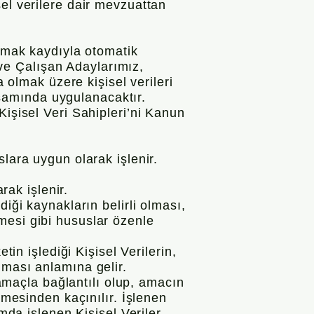
el verilere dair mevzuattan
olmak kaydıyla otomatik
n ve Çalışan Adaylarımız,
a olmak üzere kişisel verileri
apsamında uygulanacaktır.
Kişisel Veri Sahipleri’ni Kanun
lara uygun olarak işlenir.
rak işlenir.
iği kaynakların belirli olması,
mesi gibi hususlar özenle
tin işlediği Kişisel Verilerin,
lması anlamına gelir.
 amaçla bağlantılı olup, amacın
nmesinden kaçınılır. İşlenen
mda işlenen Kişisel Veriler,