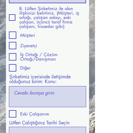
B. Lütfen Şirketimiz ile olan
ilişkinizi belirtiniz. (Müşteri, iş
ortağı, çalışan adayı, eski
çalışan, üçüncü taraf firma
çalışanı, hissedar gibi)
Müşteri
Ziyaretçi
İş Ortağı / Çözüm
Ortağı/Danışman
Diğer
Şirketimiz içerisinde iletişimde
olduğunuz birim: Konu:
Eski Çalışanım
Lütfen Çalıştığınız Tarihi Seçin