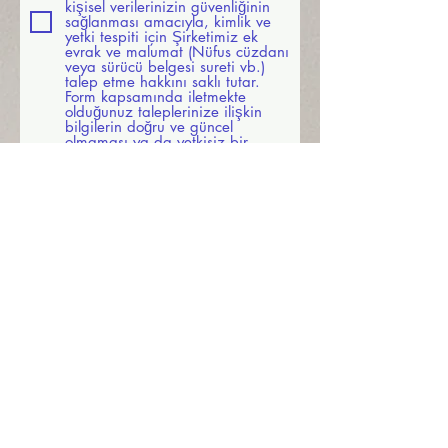
kişisel verilerinizin güvenliğinin
sağlanması amacıyla, kimlik ve
yetki tespiti için Şirketimiz ek
evrak ve malumat (Nüfus cüzdanı
veya sürücü belgesi sureti vb.)
talep etme hakkını saklı tutar.
Form kapsamında iletmekte
olduğunuz taleplerinize ilişkin
bilgilerin doğru ve güncel
olmaması ya da yetkisiz bir
başvuru yapılması halinde
Şirketimiz, söz konusu yanlış
bilgi ya da yetkisiz başvuru
kaynaklı taleplerden dolayı
mesuliyet kabul etmemektedir.
Başvuru Sahibi (Kişisel Veri Sahibi)
Adı Soyadı :
Bir tarih seçin