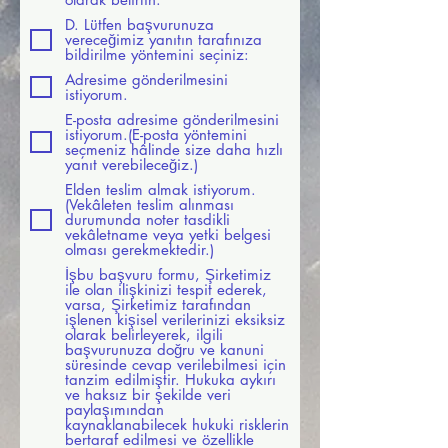
D. Lütfen başvurunuza
vereceğimiz yanıtın tarafınıza
bildirilme yöntemini seçiniz:
Adresime gönderilmesini
istiyorum.
E-posta adresime gönderilmesini
istiyorum.(E-posta yöntemini
seçmeniz hâlinde size daha hızlı
yanıt verebileceğiz.)
Elden teslim almak istiyorum.
(Vekâleten teslim alınması
durumunda noter tasdikli
vekâletname veya yetki belgesi
olması gerekmektedir.)
İşbu başvuru formu, Şirketimiz
ile olan ilişkinizi tespit ederek,
varsa, Şirketimiz tarafından
işlenen kişisel verilerinizi eksiksiz
olarak belirleyerek, ilgili
başvurunuza doğru ve kanuni
süresinde cevap verilebilmesi için
tanzim edilmiştir. Hukuka aykırı
ve haksız bir şekilde veri
paylaşımından
kaynaklanabilecek hukuki risklerin
bertaraf edilmesi ve özellikle